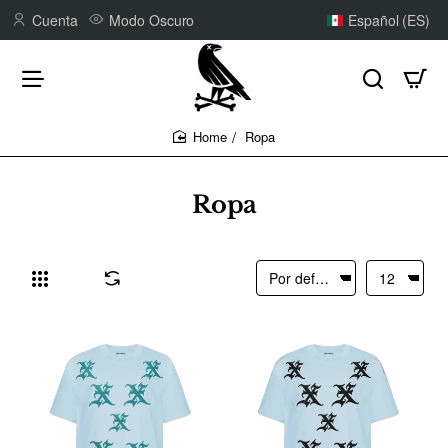
Cuenta
Modo Oscuro
Español (ES)
Ropa
home
Ropa