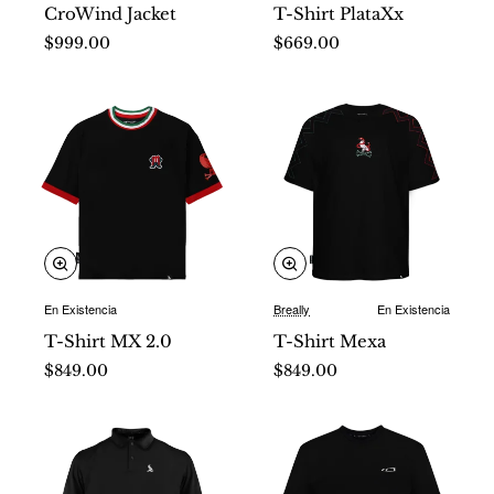
CroWind Jacket
T-Shirt PlataXx
$999.00
$669.00
En Existencia
Breally
En Existencia
Nuevo
⭐️ Top Brand
T-Shirt MX 2.0
T-Shirt Mexa
Nuevo
$849.00
$849.00